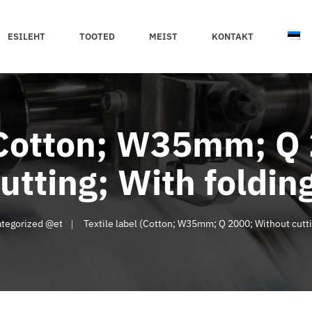
ESILEHT
TOOTED
MEIST
KONTAKT
 (Cotton; W35mm; Q
utting; With foldin
tegorized @et
Textile label (Cotton; W35mm; Q 2000; Without cutti