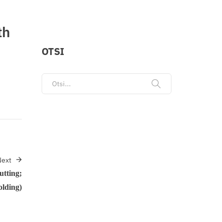
th
OTSI
Search for:
ext
utting;
olding)