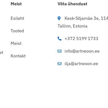
Meist
Võta ühendust
Esileht
Kesk-Sõjamäe 3e, 11
Tallinn, Estonia
Tooted
+372 5199 1733
Meist
info@artneoon.ee
et
Kontakt
ilja@artneoon.ee