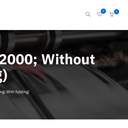
0
0
 2000; Without
g)
ng; With folding)