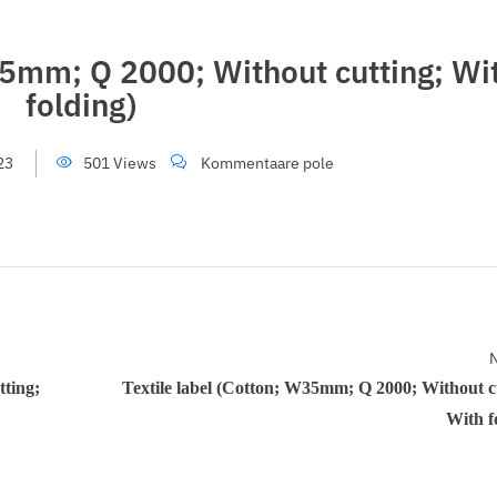
35mm; Q 2000; Without cutting; Wi
folding)
23
501 Views
Kommentaare pole
N
tting;
Textile label (Cotton; W35mm; Q 2000; Without c
With f