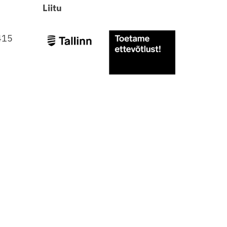
Liitu
415