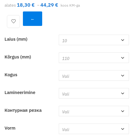
Hinnavahemik: 18,30 € kuni 44,29 €
18,30
€
44,29
€
alates
–
koos KM-ga
←
Laius (mm)
Kõrgus (mm)
Kogus
Lamineerimine
Контурная резка
Vorm