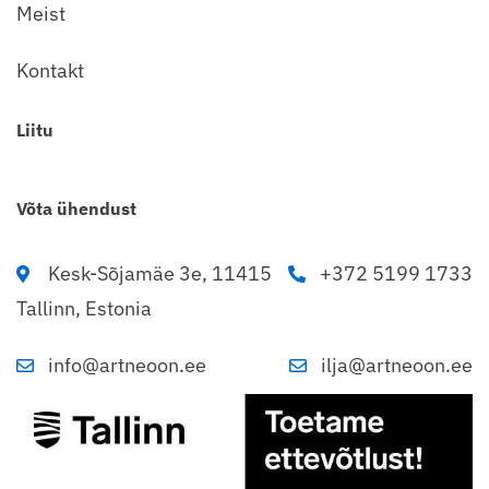
Meist
Kontakt
Liitu
Võta ühendust
Kesk-Sõjamäe 3e, 11415
+372 5199 1733
Tallinn, Estonia
info@artneoon.ee
ilja@artneoon.ee