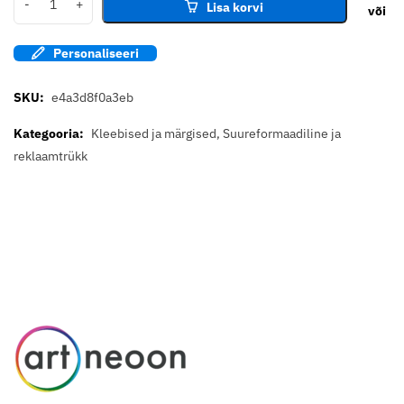
Lisa korvi
Personaliseeri
SKU:
e4a3d8f0a3eb
Kategooria:
Kleebised ja märgised
,
Suureformaadiline ja
reklaamtrükk