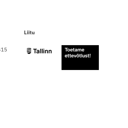
Liitu
415