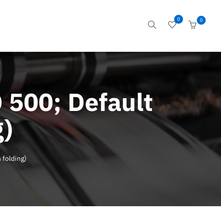
0
0
 500; Default
g)
 folding)