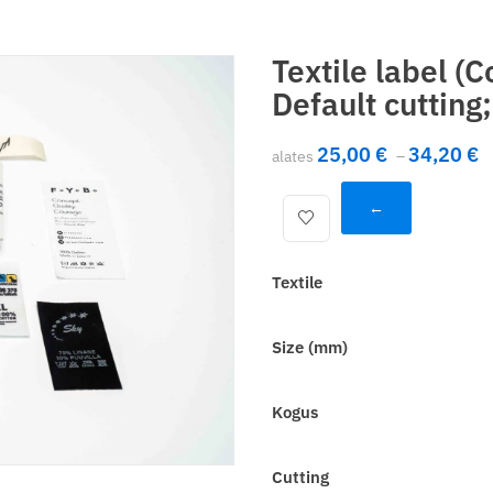
Textile label 
Default cutting;
H
25,00
€
34,20
€
alates
–
←
Textile
Size (mm)
Kogus
Cutting