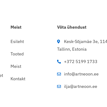
Meist
Võta ühendust
Esileht
Kesk-Sõjamäe 3e, 11
Tallinn, Estonia
Tooted
+372 5199 1733
Meist
info@artneoon.ee
et
Kontakt
ilja@artneoon.ee