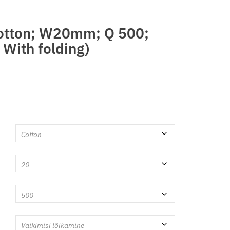
(Cotton; W20mm; Q 500;
 With folding)
innavahemik: 25,00 € kuni 34,20 €